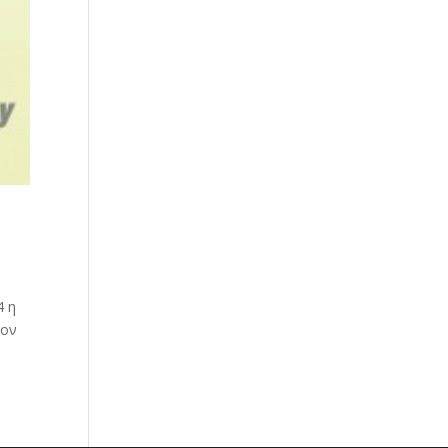
4 η
τον